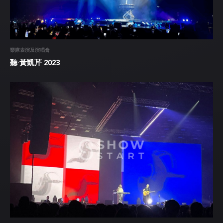
樂隊表演及演唱會
聽·黃凱芹 2023