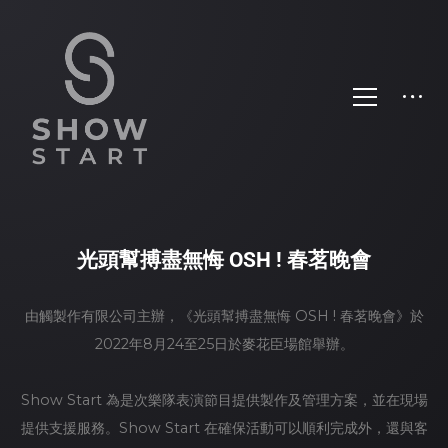
光頭幫搏盡無悔 OSH ! 春茗晚會
由觸製作有限公司主辦，《光頭幫搏盡無悔 OSH ! 春茗晚會》於
2022年8月24至25日於麥花臣場館舉辦。
Show Start 為是次樂隊表演節目提供製作及管理方案，並在現場
提供支援服務。Show Start 在確保活動可以順利完成外，還與客