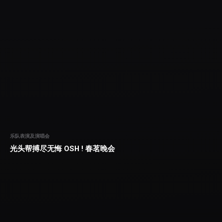
乐队表演及演唱会
光头帮搏尽无悔 OSH ! 春茗晚会