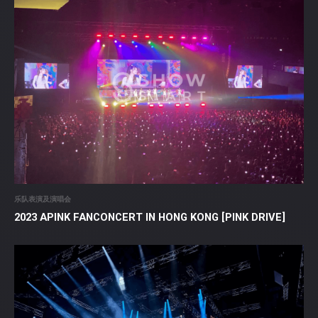
乐队表演及演唱会
2023 APINK FANCONCERT IN HONG KONG [PINK DRIVE]